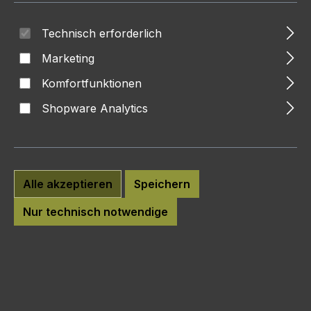
Technisch erforderlich
Marketing
Komfortfunktionen
Shopware Analytics
Alle akzeptieren
Speichern
Nur technisch notwendige
Regulärer Preis:
10,00 €
Preise inkl. MwSt. zzgl. Versandkosten
Versandkostenfrei