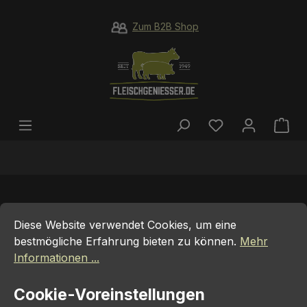
Zum Hauptinhalt springen
Zum B2B Shop
Du hast 0 Prod
War
Cookie-Voreinstellungen
Diese Website verwendet Cookies, um eine bestmögliche E
10 EURO GUTSCHEIN
Diese Website verwendet Cookies, um eine
bestmögliche Erfahrung bieten zu können.
Mehr
Informationen ...
Cookie-Voreinstellungen
Bildergalerie überspringen