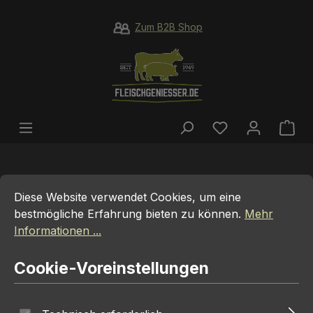
Zum Hauptinhalt springen
Zum B2B Shop
Du hast 0 Prod
War
Cookie-Voreinstellungen
Diese Website verwendet Cookies, um eine bestmögliche E
Diese Website verwendet Cookies, um eine
bestmögliche Erfahrung bieten zu können.
Mehr
125 EURO GUTSCHEIN
Informationen ...
Cookie-Voreinstellungen
Bildergalerie überspringen