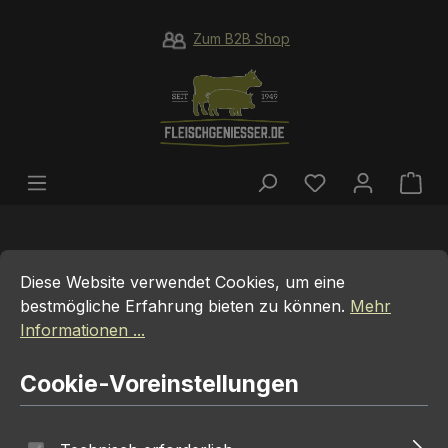
Zum Hauptinhalt springen
Zum B2B Shop
Du hast 0 Prod
War
Cookie-Voreinstellungen
Diese Website verwendet Cookies, um eine bestmögliche E
Diese Website verwendet Cookies, um eine
bestmögliche Erfahrung bieten zu können.
Mehr
75 EURO GUTSCHEIN
Informationen ...
Cookie-Voreinstellungen
Bildergalerie überspringen