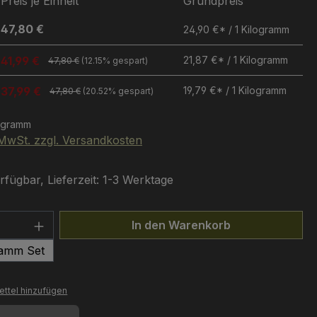
Preis je Einheit
Grundpreis
47,80 €
24,90 €* / 1 Kilogramm
41,99 €
21,87 €* / 1 Kilogramm
47,80 €
(12.15% gespart)
37,99 €
19,79 €* / 1 Kilogramm
47,80 €
(20.52% gespart)
logramm
. MwSt. zzgl. Versandkosten
fügbar, Lieferzeit: 1-3 Werktage
 Anzahl: Gib den gewünschten Wert ein 
In den Warenkorb
ramm Set
ttel hinzufügen
mmer:
7447
en zu können.
Mehr Informationen ...