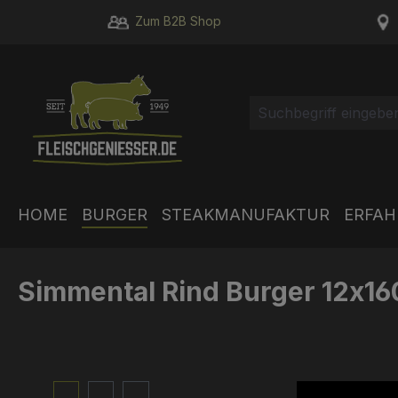
m Hauptinhalt springen
Zur Suche springen
Zur Hauptnavigation springen
Zum B2B Shop
HOME
BURGER
STEAKMANUFAKTUR
ERFA
Simmental Rind Burger 12x1
Bildergalerie überspringen