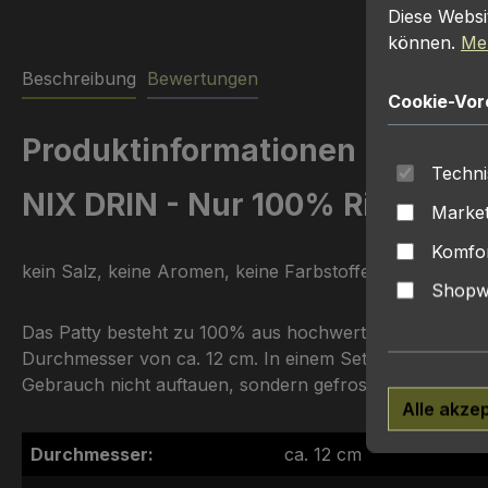
Diese Websi
können.
Meh
Beschreibung
Bewertungen
Cookie-Vor
Produktinformationen "Simme
Techni
NIX DRIN - Nur 100% Rindflei
Market
Komfor
kein Salz, keine Aromen, keine Farbstoffe, keine Geschm
Shopwa
Das Patty besteht zu 100% aus hochwertigem Rindfleisch
Durchmesser von ca. 12 cm. In einem Set sind 6x2 Pattie
Gebrauch nicht auftauen, sondern gefrostet erhitzen. Ni
Alle akze
Durchmesser:
ca. 12 cm